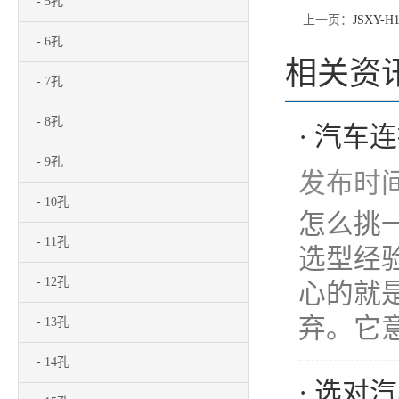
- 5孔
上一页：
JSXY-H1
- 6孔
相关资
- 7孔
- 8孔
· 汽
- 9孔
发布时间：
- 10孔
怎么挑
- 11孔
选型经
- 12孔
心的就是
弃。它意
- 13孔
- 14孔
· 选