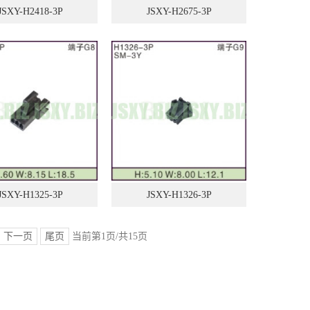
JSXY-H2418-3P
JSXY-H2675-3P
JSXY-H1325-3P
JSXY-H1326-3P
下一页
尾页
当前第1页/共15页