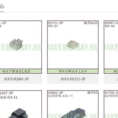
心
JSXY-H2081-3P
JSXY-H2121-3P