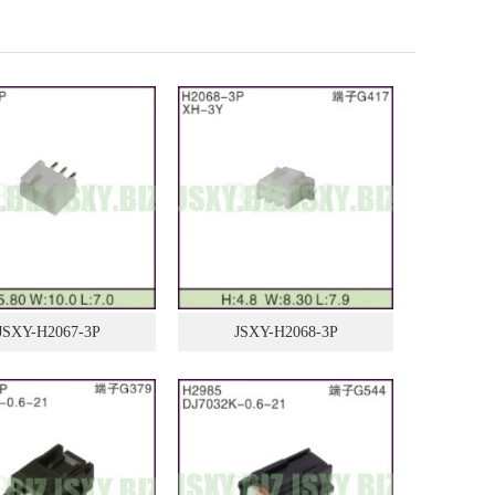
JSXY-H2067-3P
JSXY-H2068-3P