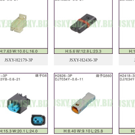
JSXY-H2179-3P
JSXY-H2436-3P