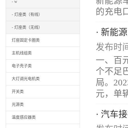
新能源
- w
的充电口
- 灯座类（有线）
- 灯座类（无线）
· 新
灯座固定卡圈类
发布时间：
主机线组类
一、百
电子壳子类
个不足
大灯调光电机类
局。20
元，单辆
开关类
光源类
· 汽车
温度感应器类