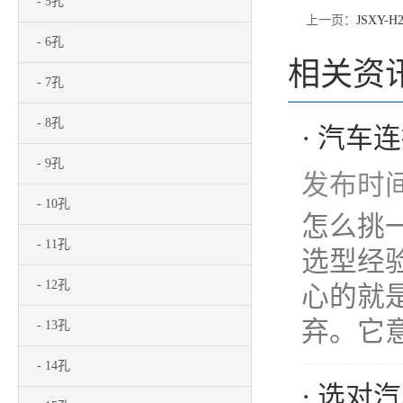
- 5孔
上一页：
JSXY-H2
- 6孔
相关资
- 7孔
- 8孔
· 汽
- 9孔
发布时间：
- 10孔
怎么挑
- 11孔
选型经
- 12孔
心的就是
弃。它意
- 13孔
- 14孔
· 选