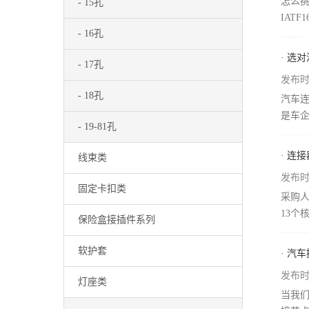
怎么
- 15孔
IAT
- 16孔
· 选
- 17孔
发布时间
- 18孔
汽车
是车企
- 19-81孔
· 连
线束类
发布时间
固定卡扣类
采购
13个
保险盒接插件系列
软护套
· 汽
发布时间
灯座类
当我