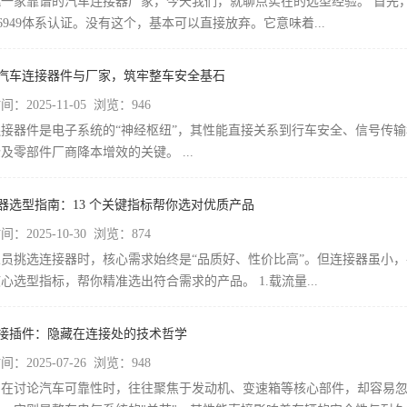
挑一家靠谱的汽车连接器厂家，今天我们，就聊点实在的选型经验。 首先
F16949体系认证。没有这个，基本可以直接放弃。它意味着...
对汽车连接器件与厂家，筑牢整车安全基石
：2025-11-05 浏览：946
连接器件是电子系统的“神经枢纽”，其性能直接关系到行车安全、信号传
及零部件厂商降本增效的关键。 ...
接器选型指南：13 个关键指标帮你选对优质产品
：2025-10-30 浏览：874
人员挑选连接器时，核心需求始终是“品质好、性价比高”。但连接器虽小
核心选型指标，帮你精准选出符合需求的产品。 1.载流量...
车接插件：隐藏在连接处的技术哲学
：2025-07-26 浏览：948
们在讨论汽车可靠性时，往往聚焦于发动机、变速箱等核心部件，却容易