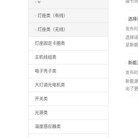
接节点
- w
- 灯座类（有线）
· 选
发布时间
- 灯座类（无线）
选择适
灯座固定卡圈类
足新能
主机线组类
· 新
电子壳子类
发布时间
新能源
大灯调光电机类
出了更
开关类
光源类
温度感应器类