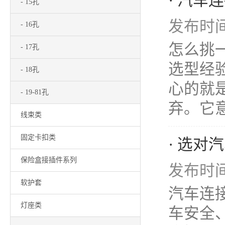
· 汽
- 15孔
发布时间：
- 16孔
怎么挑
- 17孔
选型经
- 18孔
心的就是
- 19-81孔
弃。它意
线束类
固定卡扣类
· 选
保险盒接插件系列
发布时间：
软护套
汽车连
灯座类
车安全