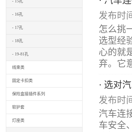
· 汽
- 15孔
发布时间：
- 16孔
怎么挑
- 17孔
选型经
- 18孔
心的就是
- 19-81孔
弃。它意
线束类
固定卡扣类
· 选
保险盒接插件系列
发布时间：
软护套
汽车连
灯座类
车安全