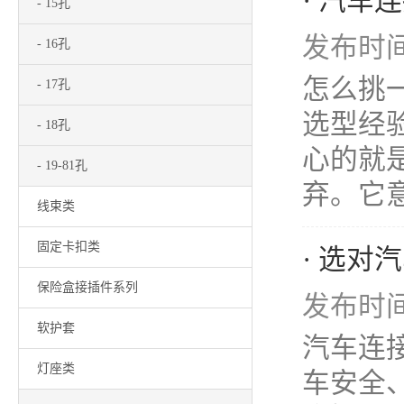
· 汽
- 15孔
发布时间：
- 16孔
怎么挑
- 17孔
选型经
- 18孔
心的就是
- 19-81孔
弃。它意
线束类
固定卡扣类
· 选
保险盒接插件系列
发布时间：
软护套
汽车连
灯座类
车安全