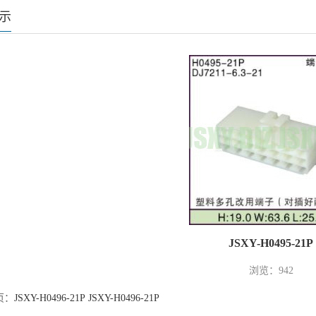
示
JSXY-H0495-21P
浏览：942
页：
JSXY-H0496-21P JSXY-H0496-21P