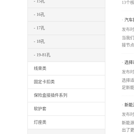
- 15孔
13个
- 16孔
· 汽
- 17孔
发布时间
当我
- 18孔
接节点
- 19-81孔
· 选
线束类
发布时间
选择适
固定卡扣类
足新能
保险盒接插件系列
· 新
软护套
发布时间
灯座类
新能源
出了更