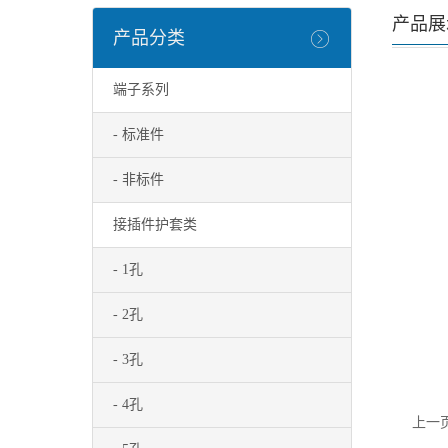
产品展
产品分类
端子系列
- 标准件
- 非标件
接插件护套类
- 1孔
- 2孔
- 3孔
- 4孔
上一