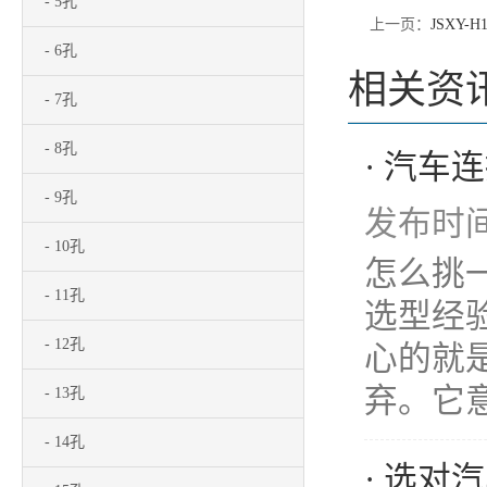
- 5孔
上一页：
JSXY-H1
- 6孔
相关资
- 7孔
- 8孔
· 汽
- 9孔
发布时间：
- 10孔
怎么挑
- 11孔
选型经
- 12孔
心的就是
弃。它意
- 13孔
- 14孔
· 选